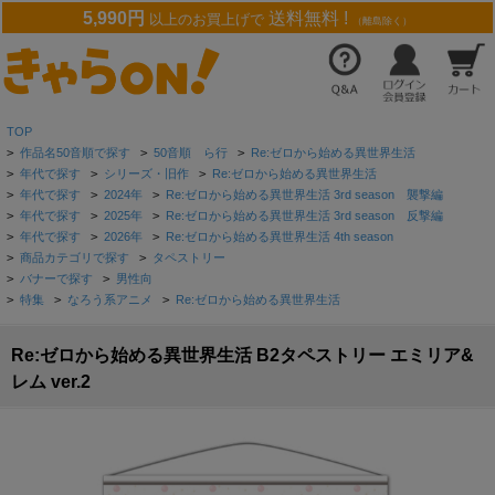
5,990円
送料無料 !
以上のお買上げで
（離島除く）
TOP
>
作品名50音順で探す
>
50音順 ら行
>
Re:ゼロから始める異世界生活
>
年代で探す
>
シリーズ・旧作
>
Re:ゼロから始める異世界生活
>
年代で探す
>
2024年
>
Re:ゼロから始める異世界生活 3rd season 襲撃編
>
年代で探す
>
2025年
>
Re:ゼロから始める異世界生活 3rd season 反撃編
>
年代で探す
>
2026年
>
Re:ゼロから始める異世界生活 4th season
>
商品カテゴリで探す
>
タペストリー
>
バナーで探す
>
男性向
>
特集
>
なろう系アニメ
>
Re:ゼロから始める異世界生活
Re:ゼロから始める異世界生活 B2タペストリー エミリア&
レム ver.2