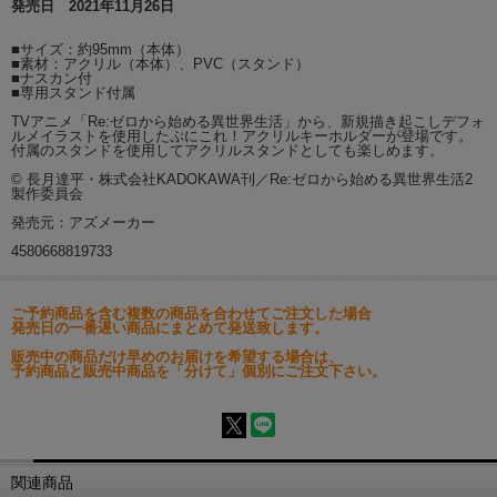
発売日 2021年11月26日
■サイズ：約95mm（本体）
■素材：アクリル（本体）、PVC（スタンド）
■ナスカン付
■専用スタンド付属
TVアニメ「Re:ゼロから始める異世界生活」から、新規描き起こしデフォ
ルメイラストを使用したぷにこれ！アクリルキーホルダーが登場です。
付属のスタンドを使用してアクリルスタンドとしても楽しめます。
© 長月達平・株式会社KADOKAWA刊／Re:ゼロから始める異世界生活2
製作委員会
発売元：アズメーカー
4580668819733
ご予約商品を含む複数の商品を合わせてご注文した場合
発売日の一番遅い商品にまとめて発送致します。
販売中の商品だけ早めのお届けを希望する場合は、
予約商品と販売中商品を「分けて」個別にご注文下さい。
関連商品