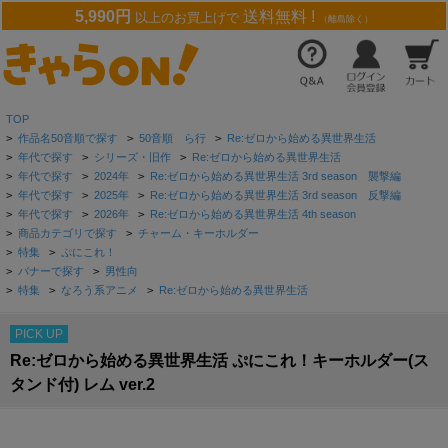
5,990円
送料無料 !
以上のお買上げで
（離島除く）
TOP
>
作品名50音順で探す
>
50音順 ら行
>
Re:ゼロから始める異世界生活
>
年代で探す
>
シリーズ・旧作
>
Re:ゼロから始める異世界生活
>
年代で探す
>
2024年
>
Re:ゼロから始める異世界生活 3rd season 襲撃編
>
年代で探す
>
2025年
>
Re:ゼロから始める異世界生活 3rd season 反撃編
>
年代で探す
>
2026年
>
Re:ゼロから始める異世界生活 4th season
>
商品カテゴリで探す
>
チャーム・キーホルダー
>
特集
>
ぷにこれ！
>
バナーで探す
>
男性向
>
特集
>
なろう系アニメ
>
Re:ゼロから始める異世界生活
PICK UP
Re:ゼロから始める異世界生活 ぷにこれ！キーホルダー(ス
タンド付) レム ver.2