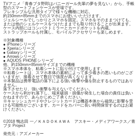
TVアニメ「青春ブタ野郎はバニーガール先輩の夢を見ない」から、手帳
型のスマートフォンケースが登場です。
フレキシブルな汎用タイプで様々な機種に対応。
約150mm×85mmまでのスマホにお使いいただけます。
ジェルシールでしっかりとスマホを固定。スマホをそのままつけても、
または他のシェルケースをつけたままでも取り付けることが出来ます。
ケース内部にはコンパクトミラーとカードポケットを内蔵。
ストラップホールも付属し、モバイルアクセサリーも楽しめます。
※対象機種
● iPhoneシリーズ
● Xperiaシリーズ
● Galaxyシリーズ
● Arrowsシリーズ
● AQUOS PHONEシリーズ
他、約150mm×85mmサイズまでの機種
※スマホ本体を、粘着シートに貼り付けて使用します。
※粘着シートは、スマホ本体の素材によって多少着きの悪いものがござ
いますが、接着させて数日で強度が高くなります。
※本製品は携帯電話の落下による強い衝撃や傷を防止するものではあり
ません。
落下させたり、強い衝撃を与えないでください。
ケースから剥がれ落下し、端末破損・損傷が発生した場合の責任は負い
かねますので、あらかじめご了承ください。
※キャッシュカードやクレジットカードは機器本体から磁気に影響を受
ける可能性がございます。カードをカバーに長い時間保管するのはお避
けください。
©2018 鴨志田 一／ＫＡＤＯＫＡＷＡ アスキー・メディアワークス／青
ブタ Project
発売元：アズメーカー