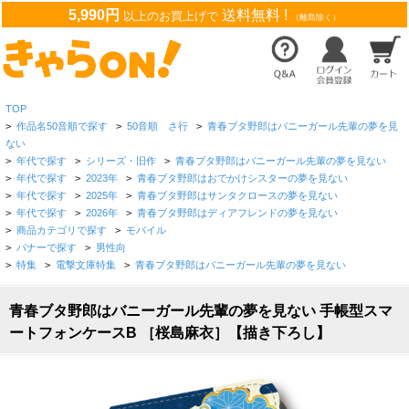
5,990円
送料無料 !
以上のお買上げで
（離島除く）
TOP
>
作品名50音順で探す
>
50音順 さ行
>
青春ブタ野郎はバニーガール先輩の夢を見
ない
>
年代で探す
>
シリーズ・旧作
>
青春ブタ野郎はバニーガール先輩の夢を見ない
>
年代で探す
>
2023年
>
青春ブタ野郎はおでかけシスターの夢を見ない
>
年代で探す
>
2025年
>
青春ブタ野郎はサンタクロースの夢を見ない
>
年代で探す
>
2026年
>
青春ブタ野郎はディアフレンドの夢を見ない
>
商品カテゴリで探す
>
モバイル
>
バナーで探す
>
男性向
>
特集
>
電撃文庫特集
>
青春ブタ野郎はバニーガール先輩の夢を見ない
青春ブタ野郎はバニーガール先輩の夢を見ない 手帳型スマ
ートフォンケースB ［桜島麻衣］【描き下ろし】