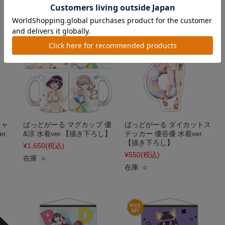
キャ
ばっどがーる マグカップ 優
ばっどがーる ダイカットス
r.
&涼 水着ver.【描き下ろし】
テッカー 優谷優 水着ver.
【描き下ろし】
¥1,650
(税込)
¥550
(税込)
在庫 ○
在庫 ○