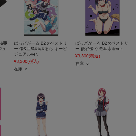
&亜
ばっどがーる B2タペストリ
ばっどがーる B2タペストリ
ジュ
ー 優&亜鳥&涼&るら キービ
ー 優谷優 ケモ耳水着ver.
ジュアルver.
¥3,300
(税込)
¥3,300
(税込)
在庫 ○
在庫 ○