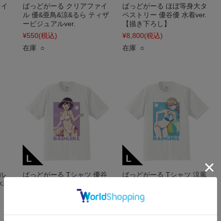
ァイ
ばっどがーる クリアファイ
ばっどがーる ほぼ等身大タ
.
ル 優&亜鳥&涼&るら ティザ
ペストリー 優谷優 水着ver.
ービジュアルver.
【描き下ろし】
¥550
(税込)
¥8,800
(税込)
在庫 ○
在庫 ○
ル
ばっどがーる Tシャツ 優谷
ばっどがーる Tシャツ 涼風
水着
優 Lサイズ 水着ver.【描き下
涼 Lサイズ 水着ver.【描き下
ろし】
ろし】
¥3,850
(税込)
¥3,850
(税込)
在庫 ○
在庫 ○