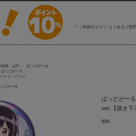
ご利用ガイド
よくあるご質
50音順 は行
ばっどがーる
ばっどがーる
バッジ・バッジ
っどがーる
ばっどがーる
ver.【描き
価格: