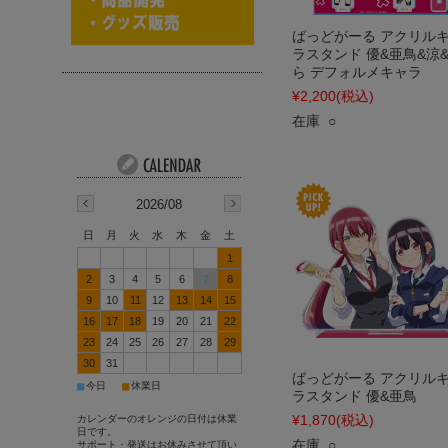
ばっどがーる アクリル
ラスタンド 優&亜鳥&涼
ら デフォルメキャラ
¥2,200
(税込)
在庫 ○
2026/08
日
月
火
水
木
金
土
1
2
3
4
5
6
7
8
9
10
11
12
13
14
15
16
17
18
19
20
21
22
23
24
25
26
27
28
29
30
31
ばっどがーる アクリル
■
■
今日
休業日
ラスタンド 優&亜鳥
¥1,870
(税込)
カレンダーのオレンジの日付は休業
日です。
在庫 ○
サポート・発送はお休みさせて頂い