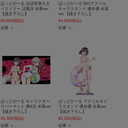
ばっどがーる ほぼ等身大タ
ばっどがーる BIGアクリル
ペストリー 涼風涼 水着ver.
キャラスタンド 優谷優 水着
【描き下ろし】
ver.【描き下ろし】
¥8,800
(税込)
¥4,400
(税込)
在庫 ○
在庫 ○
ばっどがーる キャラクター
ばっどがーる アクリルキャ
ラバーマット 優&涼 水着ver.
ラスタンド 優谷優 水着ver.
【描き下ろし】
【描き下ろし】
¥3,300
(税込)
¥2,200
(税込)
在庫 ○
在庫 ○