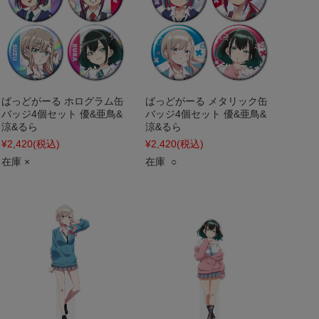
ばっどがーる ホログラム缶
ばっどがーる メタリック缶
バッジ4個セット 優&亜鳥&
バッジ4個セット 優&亜鳥&
涼&るら
涼&るら
¥2,420
(税込)
¥2,420
(税込)
在庫 ×
在庫 ○