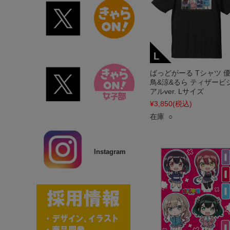
ばっどがーる Tシャツ 優
鳥&涼&るら ティザービ
アルver. Lサイズ
¥3,850
(税込)
在庫 ○
Instagram