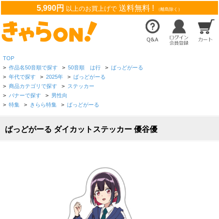
5,990円
送料無料 !
以上のお買上げで
（離島除く）
TOP
>
作品名50音順で探す
>
50音順 は行
>
ばっどがーる
>
年代で探す
>
2025年
>
ばっどがーる
>
商品カテゴリで探す
>
ステッカー
>
バナーで探す
>
男性向
>
特集
>
きらら特集
>
ばっどがーる
ばっどがーる ダイカットステッカー 優谷優