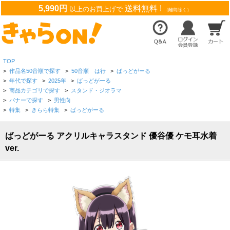
5,990円
送料無料 !
以上のお買上げで
（離島除く）
TOP
>
作品名50音順で探す
>
50音順 は行
>
ばっどがーる
>
年代で探す
>
2025年
>
ばっどがーる
>
商品カテゴリで探す
>
スタンド・ジオラマ
>
バナーで探す
>
男性向
>
特集
>
きらら特集
>
ばっどがーる
ばっどがーる アクリルキャラスタンド 優谷優 ケモ耳水着
ver.