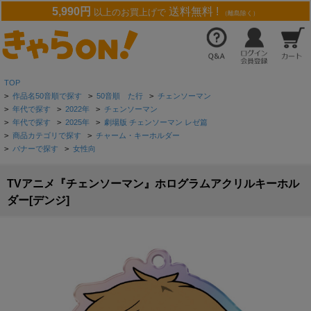
5,990円
送料無料 !
以上のお買上げで
（離島除く）
TOP
>
作品名50音順で探す
>
50音順 た行
>
チェンソーマン
>
年代で探す
>
2022年
>
チェンソーマン
>
年代で探す
>
2025年
>
劇場版 チェンソーマン レゼ篇
>
商品カテゴリで探す
>
チャーム・キーホルダー
>
バナーで探す
>
女性向
TVアニメ『チェンソーマン』ホログラムアクリルキーホル
ダー[デンジ]