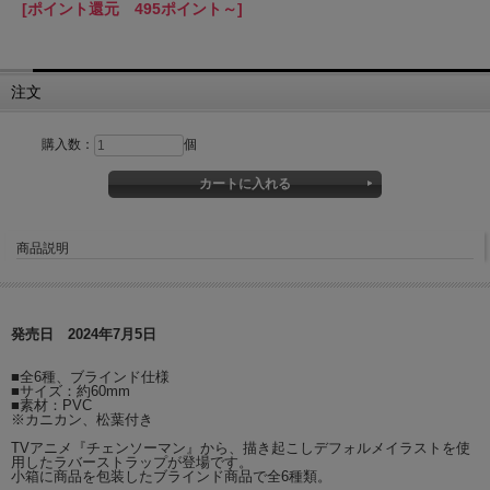
[ポイント還元 495ポイント～]
注文
購入数：
個
商品説明
発売日 2024年7月5日
■全6種、ブラインド仕様
■サイズ：約60mm
■素材：PVC
※カニカン、松葉付き
TVアニメ『チェンソーマン』から、描き起こしデフォルメイラストを使
用したラバーストラップが登場です。
小箱に商品を包装したブラインド商品で全6種類。