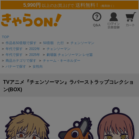
5,990円
送料無料 !
以上のお買上げで
（離島除く）
TOP
>
作品名50音順で探す
>
50音順 た行
>
チェンソーマン
>
年代で探す
>
2022年
>
チェンソーマン
>
年代で探す
>
2025年
>
劇場版 チェンソーマン レゼ篇
>
商品カテゴリで探す
>
チャーム・キーホルダー
>
バナーで探す
>
女性向
TVアニメ『チェンソーマン』ラバーストラップコレクショ
ン(BOX)