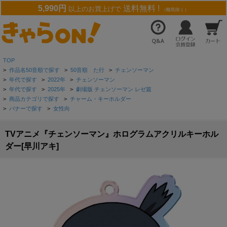
5,990円
送料無料 !
以上のお買上げで
（離島除く）
TOP
>
作品名50音順で探す
>
50音順 た行
>
チェンソーマン
>
年代で探す
>
2022年
>
チェンソーマン
>
年代で探す
>
2025年
>
劇場版 チェンソーマン レゼ篇
>
商品カテゴリで探す
>
チャーム・キーホルダー
>
バナーで探す
>
女性向
TVアニメ『チェンソーマン』ホログラムアクリルキーホル
ダー[早川アキ]