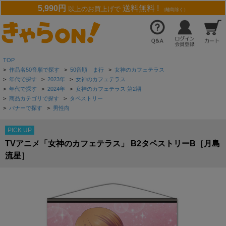
5,990円
送料無料 !
以上のお買上げで
（離島除く）
TOP
>
作品名50音順で探す
>
50音順 ま行
>
女神のカフェテラス
>
年代で探す
>
2023年
>
女神のカフェテラス
>
年代で探す
>
2024年
>
女神のカフェテラス 第2期
>
商品カテゴリで探す
>
タペストリー
>
バナーで探す
>
男性向
PICK UP
TVアニメ「女神のカフェテラス」 B2タペストリーB［月島
流星］