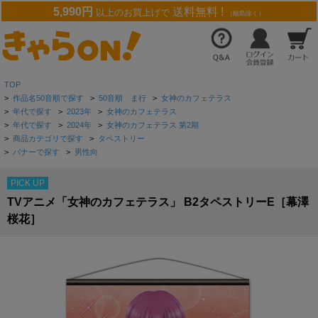
5,990円
送料無料 !
以上のお買上げで
（離島除く）
TOP
>
作品名50音順で探す
>
50音順 ま行
>
女神のカフェテラス
>
年代で探す
>
2023年
>
女神のカフェテラス
>
年代で探す
>
2024年
>
女神のカフェテラス 第2期
>
商品カテゴリで探す
>
タペストリー
>
バナーで探す
>
男性向
PICK UP
TVアニメ「女神のカフェテラス」 B2タペストリーE［幕澤
桜花］