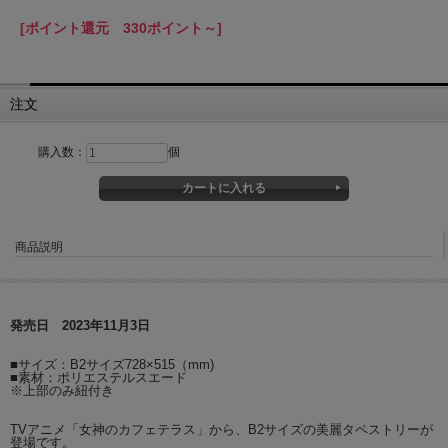
[ポイント還元 330ポイント～]
注文
購入数：
個
商品説明
発売日 2023年11月3日
■サイズ：B2サイズ728×515（mm)
■素材：ポリエステルスエード
※上部のみ紐付き
TVアニメ「女神のカフェテラス」から、B2サイズの美麗タペストリーが
登場です。