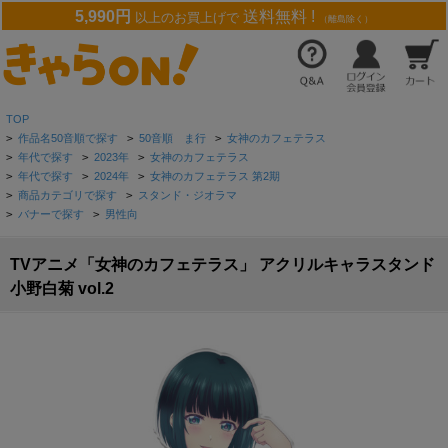
5,990円
送料無料 !
以上のお買上げで
（離島除く）
TOP
>
作品名50音順で探す
>
50音順 ま行
>
女神のカフェテラス
>
年代で探す
>
2023年
>
女神のカフェテラス
>
年代で探す
>
2024年
>
女神のカフェテラス 第2期
>
商品カテゴリで探す
>
スタンド・ジオラマ
>
バナーで探す
>
男性向
TVアニメ「女神のカフェテラス」 アクリルキャラスタンド
小野白菊 vol.2