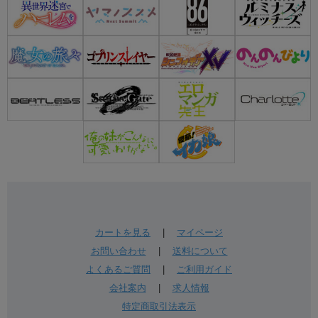
カートを見る
|
マイページ
お問い合わせ
|
送料について
よくあるご質問
|
ご利用ガイド
会社案内
|
求人情報
特定商取引法表示