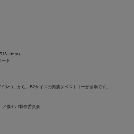
516（mm）
エード
バイやつ」から、B2サイズの美麗タペストリーが登場です。
）／僕ヤバ製作委員会