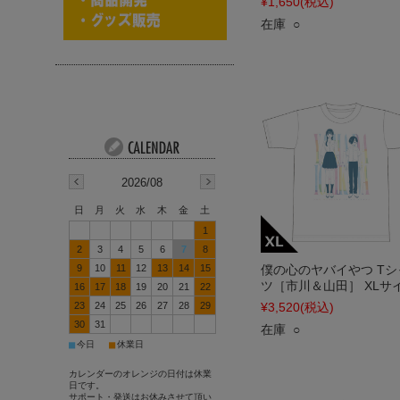
¥1,650
(税込)
在庫 ○
2026/08
日
月
火
水
木
金
土
1
2
3
4
5
6
7
8
9
10
11
12
13
14
15
僕の心のヤバイやつ Tシ
ツ［市川＆山田］ XLサ
16
17
18
19
20
21
22
23
24
25
26
27
28
29
¥3,520
(税込)
30
31
在庫 ○
■
■
今日
休業日
カレンダーのオレンジの日付は休業
日です。
サポート・発送はお休みさせて頂い