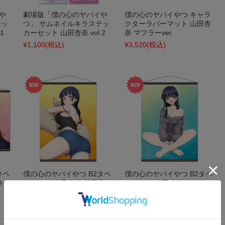
や
劇場版「僕の心のヤバイや
僕の心のヤバイやつ キャラ
テッ
つ」 サムネイルキラステッ
クターラバーマット 山田杏
1
カーセット 山田杏奈 vol.2
奈 マフラーver.
¥1,100
(税込)
¥3,520
(税込)
タペ
僕の心のヤバイやつ B2タペ
僕の心のヤバイやつ B2タペ
ラー
ストリー 山田杏奈 部屋着
ストリー 山田杏奈 セーター
ver.
ver.
¥3,300
(税込)
¥3,300
(税込)