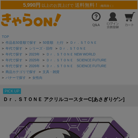
5,990円
送料無料 !
以上のお買上げで
（離島除く）
TOP
>
作品名50音順で探す
>
50音順 た行
>
Ｄｒ．ＳＴＯＮＥ
>
年代で探す
>
シリーズ・旧作
>
Ｄｒ．ＳＴＯＮＥ
>
年代で探す
>
2023年
>
Ｄｒ．ＳＴＯＮＥ NEW WORLD
>
年代で探す
>
2025年
>
Ｄｒ．ＳＴＯＮＥ SCIENCE FUTURE
>
年代で探す
>
2026年
>
Ｄｒ．ＳＴＯＮＥ SCIENCE FUTURE
>
商品カテゴリで探す
>
文具・雑貨
>
バナーで探す
>
女性向
PICK UP
Ｄｒ．ＳＴＯＮＥ アクリルコースターC[あさぎりゲン]