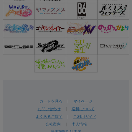
カートを見る
|
マイページ
お問い合わせ
|
送料について
よくあるご質問
|
ご利用ガイド
会社案内
|
求人情報
特定商取引法表示