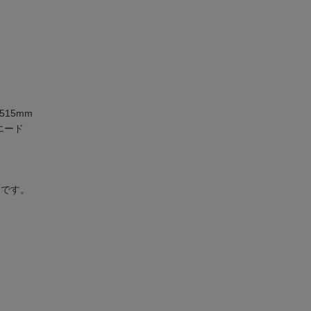
515mm
エード
ーです。