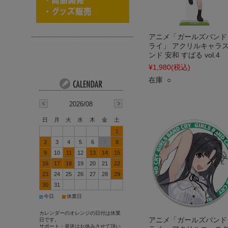
アニメ「ガールズバンド
ライ」 アクリルキャラ
ンド 安和 すばる vol.4
¥1,980
(税込)
在庫 ○
2026/08
日
月
火
水
木
金
土
1
2
3
4
5
6
7
8
9
10
11
12
13
14
15
16
17
18
19
20
21
22
23
24
25
26
27
28
29
30
31
■
■
今日
休業日
カレンダーのオレンジの日付は休業
アニメ「ガールズバンド
日です。
サポート・発送はお休みさせて頂い