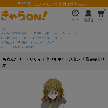
5,990円
送料無料 !
以上のお買上げで
（離島除く）
TOP
>
作品名50音順で探す
>
50音順 ま行
>
もめんたりー・リリィ
>
年代で探す
>
2025年
>
もめんたりー・リリィ
>
商品カテゴリで探す
>
スタンド・ジオラマ
>
バナーで探す
>
男性向
もめんたりー・リリィ アクリルキャラスタンド 高台寺えり
か