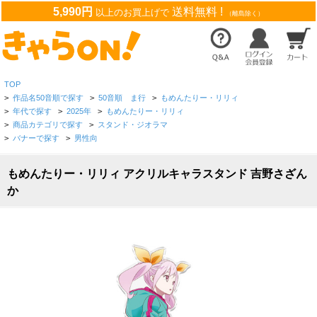
5,990円
送料無料 !
以上のお買上げで
（離島除く）
TOP
>
作品名50音順で探す
>
50音順 ま行
>
もめんたりー・リリィ
>
年代で探す
>
2025年
>
もめんたりー・リリィ
>
商品カテゴリで探す
>
スタンド・ジオラマ
>
バナーで探す
>
男性向
もめんたりー・リリィ アクリルキャラスタンド 吉野さざん
か