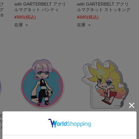
んぴ
with GARTERBELT アクリ
with GARTERBELT アクリ
グ
ルマグネット パンティ
ルマグネット ストッキング
8
¥880
(税込)
¥880
(税込)
在庫 ○
在庫 ○
NG
New PANTY & STOCKING
New PANTY & STOCKING
クリ
with GARTERBELT アクリ
with GARTERBELT つんぴ
テル
ルマグネット ポリウレタン
っつ厚みアクリルスタンド
パンティ
¥880
(税込)