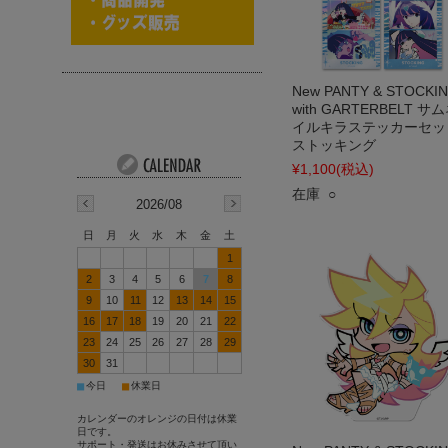
New PANTY & STOCKI
with GARTERBELT サ
イルキラステッカーセッ
ストッキング
¥1,100
(税込)
在庫 ○
2026/08
日
月
火
水
木
金
土
1
2
3
4
5
6
7
8
9
10
11
12
13
14
15
16
17
18
19
20
21
22
23
24
25
26
27
28
29
30
31
■
■
今日
休業日
カレンダーのオレンジの日付は休業
日です。
サポート・発送はお休みさせて頂い