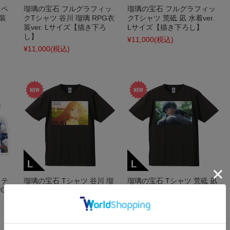
タペ
瑠璃の宝石 フルグラフィッ
瑠璃の宝石 フルグラフィッ
衣装
クTシャツ 谷川 瑠璃 RPG衣
クTシャツ 荒砥 凪 水着ver.
装ver. Lサイズ【描き下ろ
Lサイズ【描き下ろし】
し】
¥11,000
(税込)
¥11,000
(税込)
ステ
瑠璃の宝石 Tシャツ 谷川 瑠
瑠璃の宝石 Tシャツ 荒砥 凪
PG
璃 場面写ver. Lサイズ
場面写ver. Lサイズ
¥3,850
(税込)
¥3,850
(税込)
在庫 ○
在庫 ○