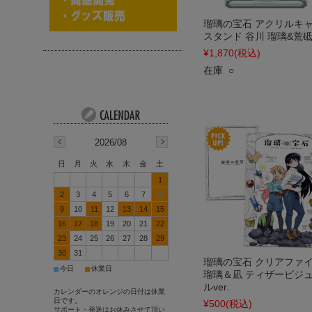
瑠璃の宝石 アクリルキ
スタンド 谷川 瑠璃&荒砥
¥1,870
(税込)
在庫 ○
2026/08
日
月
火
水
木
金
土
1
2
3
4
5
6
7
8
9
10
11
12
13
14
15
16
17
18
19
20
21
22
23
24
25
26
27
28
29
30
31
瑠璃の宝石 クリアファ
■
■
今日
休業日
瑠璃＆凪 ティザービジ
ルver.
カレンダーのオレンジの日付は休業
日です。
¥500
(税込)
サポート・発送はお休みさせて頂い