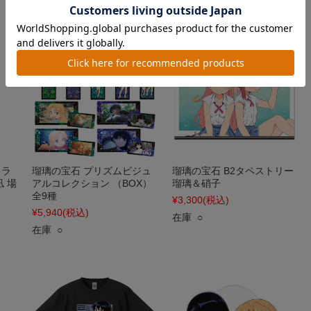
キラ
瑠璃の宝石 プリズムビジュ
瑠璃の宝石 B2タペストリー
 場
アルコレクション （BOX）
瑠璃＆硝子
全9種
¥3,300
(税込)
¥5,940
(税込)
在庫 ○
在庫 ○