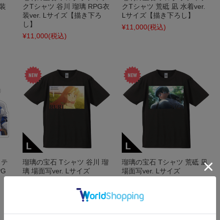
衣装
クTシャツ 谷川 瑠璃 RPG衣
クTシャツ 荒砥 凪 水着ver.
装ver. Lサイズ【描き下ろ
Lサイズ【描き下ろし】
し】
¥11,000
(税込)
¥11,000
(税込)
ステ
瑠璃の宝石 Tシャツ 谷川 瑠
瑠璃の宝石 Tシャツ 荒砥 凪
PG
璃 場面写ver. Lサイズ
場面写ver. Lサイズ
¥3,850
(税込)
¥3,850
(税込)
在庫 ○
在庫 ○