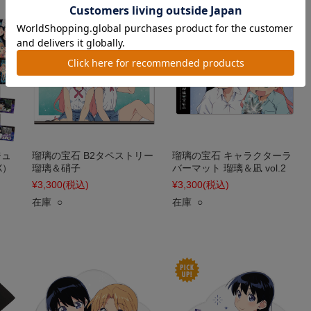
ジュ
瑠璃の宝石 B2タペストリー
瑠璃の宝石 キャラクターラ
X）
瑠璃＆硝子
バーマット 瑠璃＆凪 vol.2
¥3,300
(税込)
¥3,300
(税込)
在庫 ○
在庫 ○