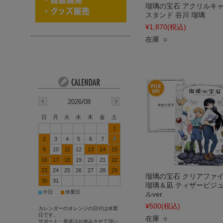
瑠璃の宝石 アクリルキ
スタンド 谷川 瑠璃
¥1,870
(税込)
在庫 ○
2026/08
日
月
火
水
木
金
土
1
2
3
4
5
6
7
8
9
10
11
12
13
14
15
16
17
18
19
20
21
22
23
24
25
26
27
28
29
瑠璃の宝石 クリアファ
30
31
瑠璃＆凪 ティザービジ
■
■
今日
休業日
ルver.
¥500
(税込)
カレンダーのオレンジの日付は休業
日です。
在庫 ○
サポート・発送はお休みさせて頂い