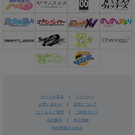
カートを見る
|
マイページ
お問い合わせ
|
送料について
よくあるご質問
|
ご利用ガイド
会社案内
|
求人情報
特定商取引法表示