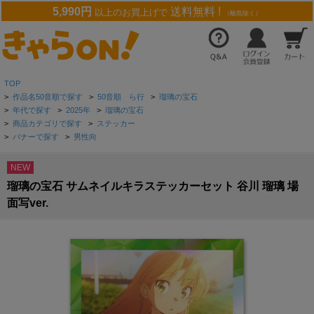
5,990円
送料無料 !
以上のお買上げで
（離島除く）
TOP
>
作品名50音順で探す
>
50音順 ら行
>
瑠璃の宝石
>
年代で探す
>
2025年
>
瑠璃の宝石
>
商品カテゴリで探す
>
ステッカー
>
バナーで探す
>
男性向
NEW
瑠璃の宝石 サムネイルキラステッカーセット 谷川 瑠璃 場
面写ver.