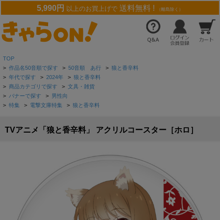
5,990円
送料無料 !
以上のお買上げで
（離島除く）
TOP
>
作品名50音順で探す
>
50音順 あ行
>
狼と香辛料
>
年代で探す
>
2024年
>
狼と香辛料
>
商品カテゴリで探す
>
文具・雑貨
>
バナーで探す
>
男性向
>
特集
>
電撃文庫特集
>
狼と香辛料
TVアニメ「狼と香辛料」 アクリルコースター［ホロ］