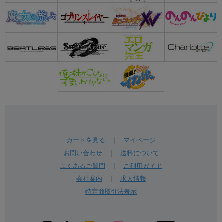
カートを見る
|
マイページ
お問い合わせ
|
送料について
よくあるご質問
|
ご利用ガイド
会社案内
|
求人情報
特定商取引法表示