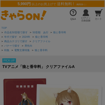
5,990円
送料無料 !
以上のお買上げで
（離島除く）
TOP
>
作品名50音順で探す
>
50音順 あ行
>
狼と香辛料
>
年代で探す
>
2024年
>
狼と香辛料
>
商品カテゴリで探す
>
クリアファイル
>
バナーで探す
>
男性向
>
特集
>
電撃文庫特集
>
狼と香辛料
PICK UP
TVアニメ「狼と香辛料」 クリアファイルA