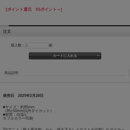
[ポイント還元 55ポイント～]
注文
購入数：
個
商品説明
発売日 2025年2月28日
■サイズ：約85mm
（85×50mm以内ダイカット）
■材質：白塩ビ
※フルカラー印刷
TVアニメ「狼と香辛料」から、描き下ろしイラストを印刷したダイカッ