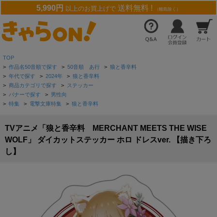
5,990円
送料無料 !
以上のお買上げで
（離島除く）
TOP
>
作品名50音順で探す
>
50音順 あ行
>
狼と香辛料
>
年代で探す
>
2024年
>
狼と香辛料
>
商品カテゴリで探す
>
ステッカー
>
バナーで探す
>
男性向
>
特集
>
電撃文庫特集
>
狼と香辛料
TVアニメ「狼と香辛料 MERCHANT MEETS THE WISE
WOLF」 ダイカットステッカー ホロ ドレスver. 【描き下ろ
し】