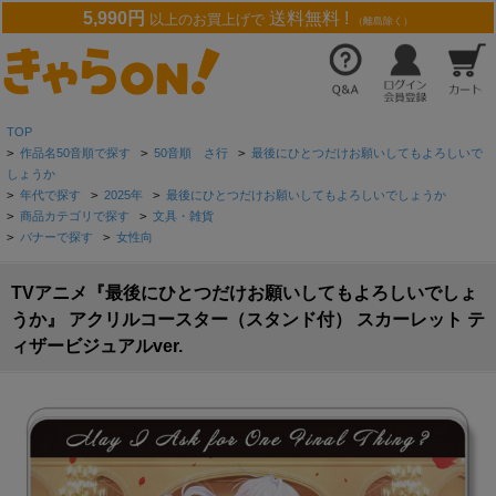
5,990円
送料無料 !
以上のお買上げで
（離島除く）
TOP
>
作品名50音順で探す
>
50音順 さ行
>
最後にひとつだけお願いしてもよろしいで
しょうか
>
年代で探す
>
2025年
>
最後にひとつだけお願いしてもよろしいでしょうか
>
商品カテゴリで探す
>
文具・雑貨
>
バナーで探す
>
女性向
TVアニメ『最後にひとつだけお願いしてもよろしいでしょ
うか』 アクリルコースター（スタンド付） スカーレット テ
ィザービジュアルver.