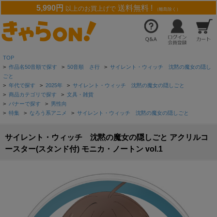
5,990円
送料無料 !
以上のお買上げで
（離島除く）
TOP
>
作品名50音順で探す
>
50音順 さ行
>
サイレント・ウィッチ 沈黙の魔女の隠し
ごと
>
年代で探す
>
2025年
>
サイレント・ウィッチ 沈黙の魔女の隠しごと
>
商品カテゴリで探す
>
文具・雑貨
>
バナーで探す
>
男性向
>
特集
>
なろう系アニメ
>
サイレント・ウィッチ 沈黙の魔女の隠しごと
サイレント・ウィッチ 沈黙の魔女の隠しごと アクリルコ
ースター(スタンド付) モニカ・ノートン vol.1