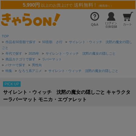
5,990円
送料無料 !
以上のお買上げで
（離島除く）
TOP
>
作品名50音順で探す
>
50音順 さ行
>
サイレント・ウィッチ 沈黙の魔女の隠し
ごと
>
年代で探す
>
2025年
>
サイレント・ウィッチ 沈黙の魔女の隠しごと
>
商品カテゴリで探す
>
ラバーマット
>
バナーで探す
>
男性向
>
特集
>
なろう系アニメ
>
サイレント・ウィッチ 沈黙の魔女の隠しごと
PICK UP
サイレント・ウィッチ 沈黙の魔女の隠しごと キャラクタ
ーラバーマット モニカ・エヴァレット