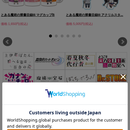
とある魔術の禁書目録III マグカップB
とある魔術の禁書目録III アクリルスタ...
価格:1,650円(税込)
価格:5,005円(税込)