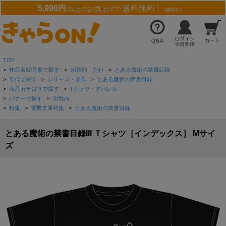
5,990円
送料無料 !
以上のお買上げで
（離島除く）
TOP
>
作品名50音順で探す
>
50音順 た行
>
とある魔術の禁書目録
>
年代で探す
>
シリーズ・旧作
>
とある魔術の禁書目録
>
商品カテゴリで探す
>
Tシャツ・アパレル
>
バナーで探す
>
男性向
>
特集
>
電撃文庫特集
>
とある魔術の禁書目録
とある魔術の禁書目録III Ｔシャツ［インデックス］ Mサイ
ズ