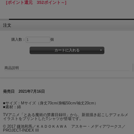
[ポイント還元 352ポイント～]
注文
購入数：
個
商品説明
発売日 2021年7月16日
■サイズ：Mサイズ（身丈70cm/身幅50cm/袖丈20cm）
■素材：綿
TVアニメ「とある魔術の禁書目録III」から、新規描き起こしデフォルメ
イラストをプリントしたTシャツが登場です。
© 2017 鎌池和馬／ＫＡＤＯＫＡＷＡ アスキー・メディアワークス／
PROJECT-INDEX III