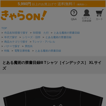
5,990円
送料無料 !
以上のお買上げで
（離島除く）
TOP
>
作品名50音順で探す
>
50音順 た行
>
とある魔術の禁書目録
>
年代で探す
>
シリーズ・旧作
>
とある魔術の禁書目録
>
商品カテゴリで探す
>
Tシャツ・アパレル
>
バナーで探す
>
男性向
>
特集
>
電撃文庫特集
>
とある魔術の禁書目録
とある魔術の禁書目録III Tシャツ［インデックス］ XLサイ
ズ