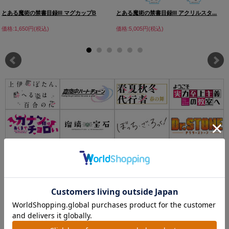
とある魔術の禁書目録III マグカップB
とある魔術の禁書目録III アクリルスタ...
価格:1,650円(税込)
価格:5,005円(税込)