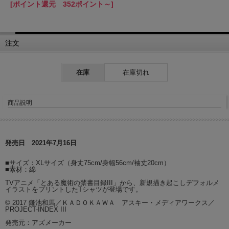
[ポイント還元 352ポイント～]
注文
在庫
在庫切れ
商品説明
発売日 2021年7月16日
■サイズ：XLサイズ（身丈75cm/身幅56cm/袖丈20cm）
■素材：綿
TVアニメ「とある魔術の禁書目録III」から、新規描き起こしデフォルメ
イラストをプリントしたTシャツが登場です。
© 2017 鎌池和馬／ＫＡＤＯＫＡＷＡ アスキー・メディアワークス／
PROJECT-INDEX III
発売元：アズメーカー