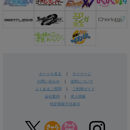
カートを見る
|
マイページ
お問い合わせ
|
送料について
よくあるご質問
|
ご利用ガイド
会社案内
|
求人情報
特定商取引法表示