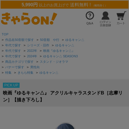
5,990円
送料無料 !
以上のお買上げで
（離島除く）
TOP
>
作品名50音順で探す
>
50音順 や行
>
ゆるキャン△
>
年代で探す
>
シリーズ・旧作
>
ゆるキャン△
>
年代で探す
>
2022年
>
映画『ゆるキャン△』
>
年代で探す
>
2024年
>
ゆるキャン△ SEASON3
>
商品カテゴリで探す
>
スタンド・ジオラマ
>
バナーで探す
>
男性向
>
特集
>
きらら特集
>
ゆるキャン△
PICK UP
映画『ゆるキャン△』 アクリルキャラスタンドB［志摩リ
ン］【描き下ろし】