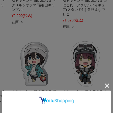
 ア
ゆるキャン△ SEASON３ ア
ゆるキャン△ SEASON３ ぷ
キャ
クリルジオラマ 瑞牆山キャ
にこれ！アクリルフィギュ
ンプver.
ア(スタンド付) 各務原なで
しこ
¥2,200
(税込)
¥1,023
(税込)
在庫 ○
在庫 ○
 ぷ
ゆるキャン△ SEASON３ 厚
ゆるキャン△ SEASON３ ダ
ュ
みアクリルスタンド 斉藤恵
イカットステッカー 土岐綾
い
那
乃
¥880
(税込)
¥550
(税込)
在庫 ○
在庫 ○