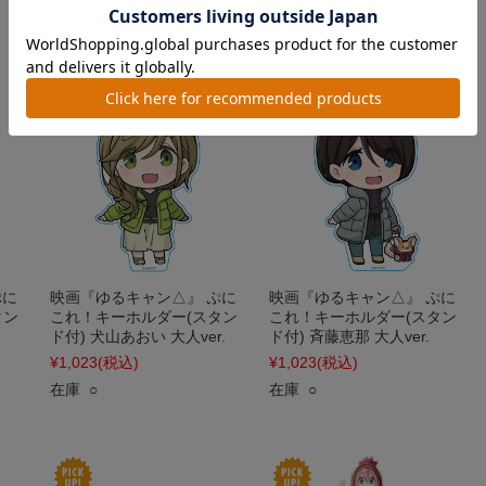
ぷに
映画『ゆるキャン△』 ぷに
映画『ゆるキャン△』 ぷに
タン
これ！キーホルダー(スタン
これ！キーホルダー(スタン
ド付) 犬山あおい 大人ver.
ド付) 斉藤恵那 大人ver.
¥1,023
(税込)
¥1,023
(税込)
在庫 ○
在庫 ○