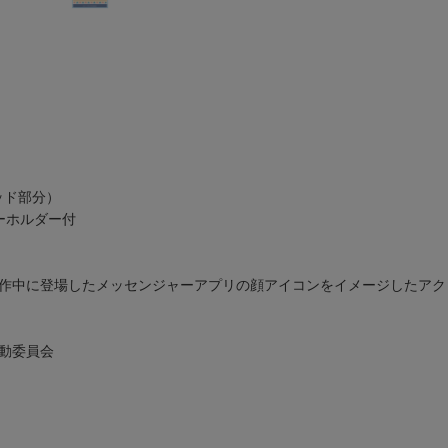
ッド部分）
ーホルダー付
、作中に登場したメッセンジャーアプリの顔アイコンをイメージしたア
活動委員会