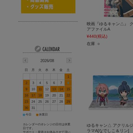
映画『ゆるキャン△』 
アファイルA
¥440
(税込)
在庫 ○
2026/08
日
月
火
水
木
金
土
1
2
3
4
5
6
7
8
9
10
11
12
13
14
15
16
17
18
19
20
21
22
23
24
25
26
27
28
29
30
31
■
■
今日
休業日
カレンダーのオレンジの日付は休業
ゆるキャン△ アクリル
日です。
ラマA[なでしこ＆リン]
サポート・発送はお休みさせて頂い