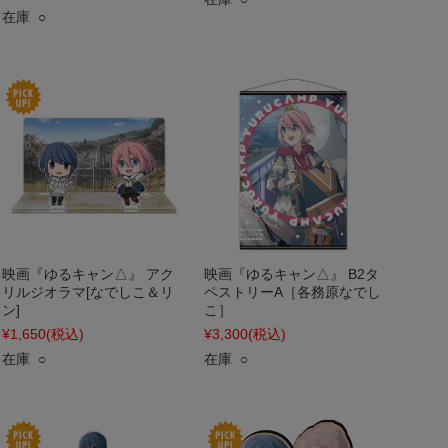
在庫 ○
映画『ゆるキャン△』 アク
映画『ゆるキャン△』 B2タ
リルジオラマ[なでしこ＆リ
ペストリーA［各務原なでし
ン]
こ］
¥1,650
(税込)
¥3,300
(税込)
在庫 ○
在庫 ○