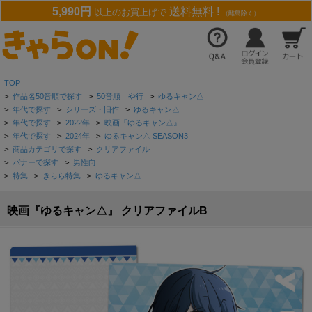
5,990円
送料無料 !
以上のお買上げで
（離島除く）
TOP
>
作品名50音順で探す
>
50音順 や行
>
ゆるキャン△
>
年代で探す
>
シリーズ・旧作
>
ゆるキャン△
>
年代で探す
>
2022年
>
映画『ゆるキャン△』
>
年代で探す
>
2024年
>
ゆるキャン△ SEASON3
>
商品カテゴリで探す
>
クリアファイル
>
バナーで探す
>
男性向
>
特集
>
きらら特集
>
ゆるキャン△
映画『ゆるキャン△』 クリアファイルB