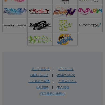
カートを見る
|
マイページ
お問い合わせ
|
送料について
よくあるご質問
|
ご利用ガイド
会社案内
|
求人情報
特定商取引法表示