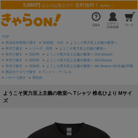
5,990円
送料無料 !
以上のお買上げで
（離島除く）
TOP
>
作品名50音順で探す
>
50音順 や行
>
ようこそ実力至上主義の教室へ
>
年代で探す
>
シリーズ・旧作
>
ようこそ実力至上主義の教室へ
>
年代で探す
>
2022年
>
ようこそ実力至上主義の教室へ 2nd Season
>
年代で探す
>
2024年
>
ようこそ実力至上主義の教室へ 3rd Season
>
年代で探す
>
2026年
>
ようこそ実力至上主義の教室へ 4th Season 2年生編1学期
>
商品カテゴリで探す
>
Tシャツ・アパレル
>
バナーで探す
>
男性向
ようこそ実力至上主義の教室へ Tシャツ 椎名ひより Mサイ
ズ