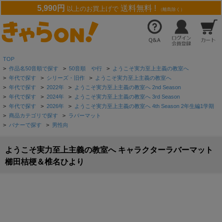
5,990円
送料無料 !
以上のお買上げで
（離島除く）
TOP
>
作品名50音順で探す
>
50音順 や行
>
ようこそ実力至上主義の教室へ
>
年代で探す
>
シリーズ・旧作
>
ようこそ実力至上主義の教室へ
>
年代で探す
>
2022年
>
ようこそ実力至上主義の教室へ 2nd Season
>
年代で探す
>
2024年
>
ようこそ実力至上主義の教室へ 3rd Season
>
年代で探す
>
2026年
>
ようこそ実力至上主義の教室へ 4th Season 2年生編1学期
>
商品カテゴリで探す
>
ラバーマット
>
バナーで探す
>
男性向
ようこそ実力至上主義の教室へ キャラクターラバーマット
櫛󠄁田桔梗＆椎名ひより