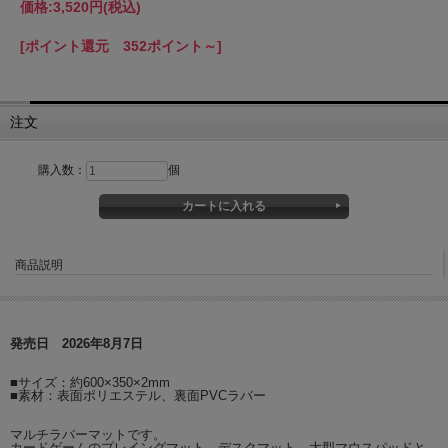
価格:
3,520円
(税込)
[ポイント還元 352ポイント～]
注文
購入数：
個
商品説明
発売日 2026年8月7日
■サイズ：約600×350×2mm
■素材：表面ポリエステル、裏面PVCラバー
マルチラバーマットです。
カードゲームのプレイングマット、デスクマット、大型マウスパッドと