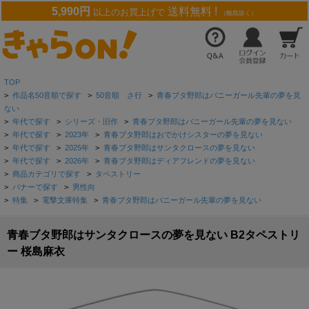
5,990円
送料無料 !
以上のお買上げで
（離島除く）
TOP
>
作品名50音順で探す
>
50音順 さ行
>
青春ブタ野郎はバニーガール先輩の夢を見
ない
>
年代で探す
>
シリーズ・旧作
>
青春ブタ野郎はバニーガール先輩の夢を見ない
>
年代で探す
>
2023年
>
青春ブタ野郎はおでかけシスターの夢を見ない
>
年代で探す
>
2025年
>
青春ブタ野郎はサンタクロースの夢を見ない
>
年代で探す
>
2026年
>
青春ブタ野郎はディアフレンドの夢を見ない
>
商品カテゴリで探す
>
タペストリー
>
バナーで探す
>
男性向
>
特集
>
電撃文庫特集
>
青春ブタ野郎はバニーガール先輩の夢を見ない
青春ブタ野郎はサンタクロースの夢を見ない B2タペストリ
ー 桜島麻衣