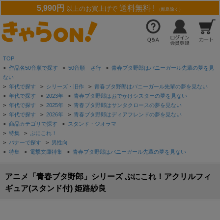
5,990円
送料無料 !
以上のお買上げで
（離島除く）
TOP
>
作品名50音順で探す
>
50音順 さ行
>
青春ブタ野郎はバニーガール先輩の夢を見
ない
>
年代で探す
>
シリーズ・旧作
>
青春ブタ野郎はバニーガール先輩の夢を見ない
>
年代で探す
>
2023年
>
青春ブタ野郎はおでかけシスターの夢を見ない
>
年代で探す
>
2025年
>
青春ブタ野郎はサンタクロースの夢を見ない
>
年代で探す
>
2026年
>
青春ブタ野郎はディアフレンドの夢を見ない
>
商品カテゴリで探す
>
スタンド・ジオラマ
>
特集
>
ぷにこれ！
>
バナーで探す
>
男性向
>
特集
>
電撃文庫特集
>
青春ブタ野郎はバニーガール先輩の夢を見ない
アニメ「青春ブタ野郎」シリーズ ぷにこれ！アクリルフィ
ギュア(スタンド付) 姫路紗良