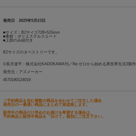
発売日 2025年5月23日
■サイズ：B2サイズ728×515mm
■素材：ポリエステルスエード
■上部のみ紐付き
B2サイズのタペストリーです。
©長月達平・株式会社KADOKAWA刊／Re:ゼロから始める異世界生活3製
発売元：アズメーカー
4570180124019
ご予約商品を含む複数の商品を合わせてご注文した場合
発売日の一番遅い商品にまとめて発送致します。
販売中の商品だけ早めのお届けを希望する場合は、
予約商品と販売中商品を「分けて」個別にご注文下さい。