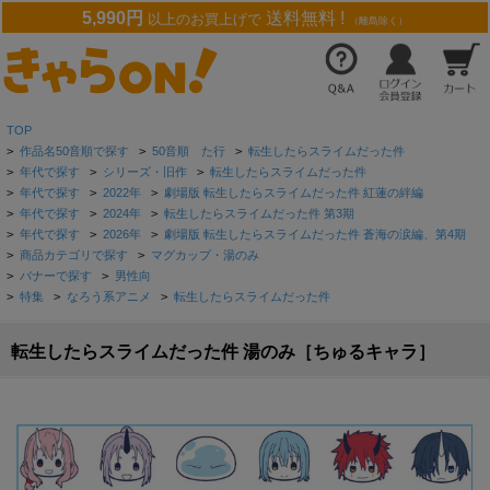
5,990円
送料無料 !
以上のお買上げで
（離島除く）
TOP
>
作品名50音順で探す
>
50音順 た行
>
転生したらスライムだった件
>
年代で探す
>
シリーズ・旧作
>
転生したらスライムだった件
>
年代で探す
>
2022年
>
劇場版 転生したらスライムだった件 紅蓮の絆編
>
年代で探す
>
2024年
>
転生したらスライムだった件 第3期
>
年代で探す
>
2026年
>
劇場版 転生したらスライムだった件 蒼海の涙編、第4期
>
商品カテゴリで探す
>
マグカップ・湯のみ
>
バナーで探す
>
男性向
>
特集
>
なろう系アニメ
>
転生したらスライムだった件
転生したらスライムだった件 湯のみ［ちゅるキャラ］