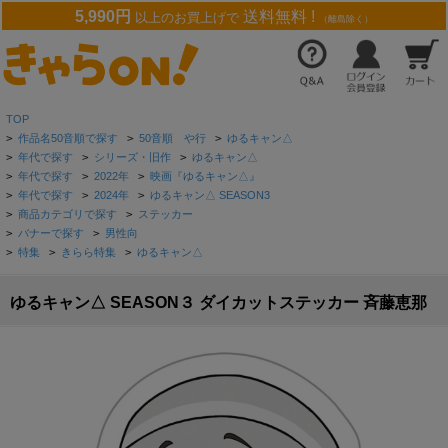
5,990円
送料無料 !
以上のお買上げで
（離島除く）
TOP
>
作品名50音順で探す
>
50音順 や行
>
ゆるキャン△
>
年代で探す
>
シリーズ・旧作
>
ゆるキャン△
>
年代で探す
>
2022年
>
映画『ゆるキャン△』
>
年代で探す
>
2024年
>
ゆるキャン△ SEASON3
>
商品カテゴリで探す
>
ステッカー
>
バナーで探す
>
男性向
>
特集
>
きらら特集
>
ゆるキャン△
ゆるキャン△ SEASON３ ダイカットステッカー 斉藤恵那