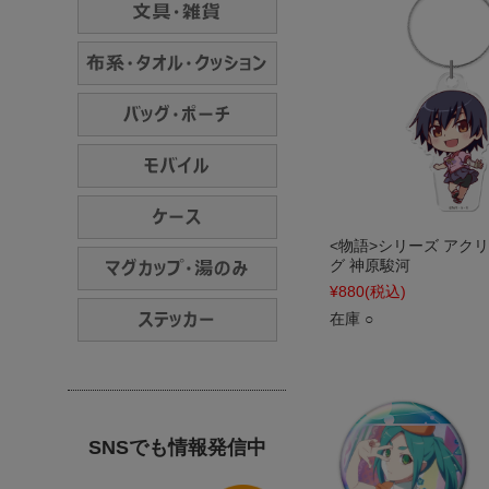
<物語>シリーズ アク
グ 神原駿河
¥880
(税込)
在庫 ○
SNSでも情報発信中