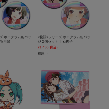
ーズ ホログラム缶バッ
<物語>シリーズ ホログラム缶バッ
 羽川翼
ジ２個セット 千石撫子
¥1,430
(税込)
在庫 ○