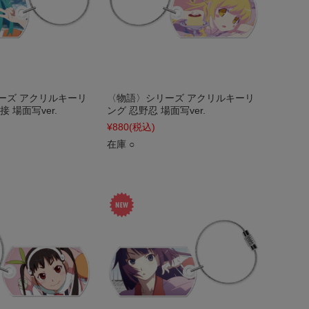
ーズ アクリルキーリ
〈物語〉シリーズ アクリルキーリ
 場面写ver.
ング 忍野忍 場面写ver.
¥880
(税込)
在庫 ○