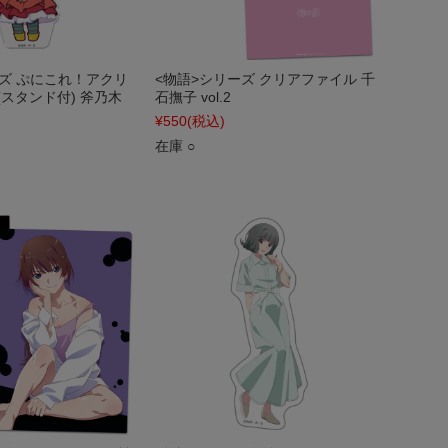
ーズ ぷにこれ！アクリ
<物語>シリーズ クリアファイル 千
スタンド付) 斧乃木
石撫子 vol.2
¥550
(税込)
在庫 ○