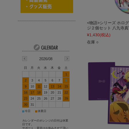
<物語>シリーズ ホロ
ジ２個セット 八九寺真
¥1,430
(税込)
在庫 ○
2026/08
日
月
火
水
木
金
土
1
2
3
4
5
6
7
8
9
10
11
12
13
14
15
16
17
18
19
20
21
22
23
24
25
26
27
28
29
30
31
■
■
今日
休業日
カレンダーのオレンジの日付は休業
日です。
サポート・発送はお休みさせて頂い