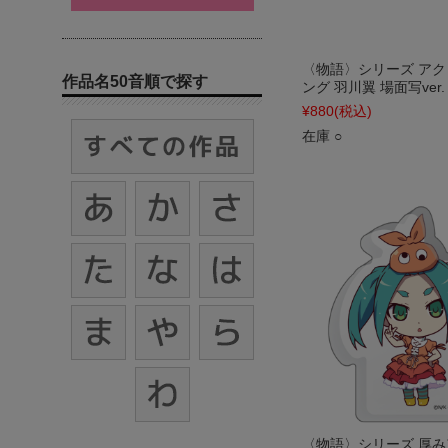
〈物語〉シリーズ ア
作品名50音順で探す
ング 羽川翼 場面写ver.
¥880
(税込)
在庫 ○
〈物語〉シリーズ 厚