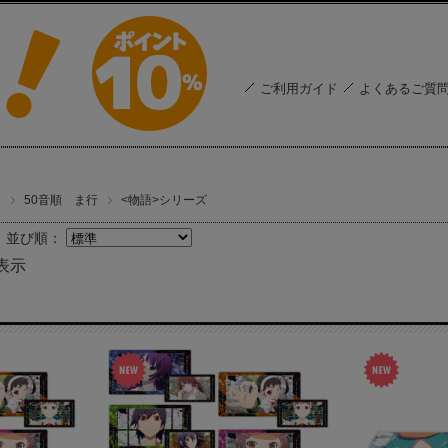
ご利用ガイド
よくあるご質
す
50音順 ま行
<物語>シリーズ
並び順：
表示