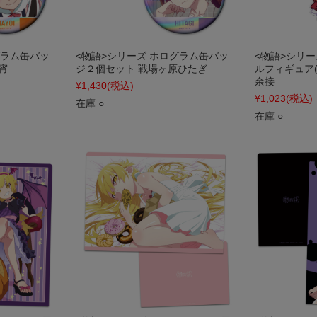
グラム缶バッ
<物語>シリーズ ホログラム缶バッ
<物語>シリ
宵
ジ２個セット 戦場ヶ原ひたぎ
ルフィギュア(
余接
¥1,430
(税込)
¥1,023
(税込)
在庫 ○
在庫 ○