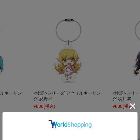
リルキーリン
<物語>シリーズ アクリルキーリン
<物語>シリ
グ 忍野忍
グ 羽川翼
¥880
(税込)
¥880
(税込)
在庫 ○
在庫 ○