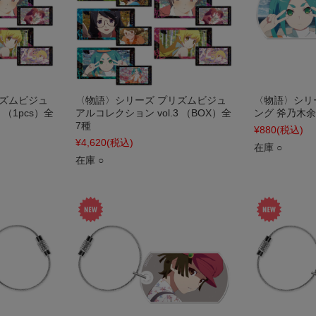
リズムビジュ
〈物語〉シリーズ プリズムビジュ
〈物語〉シリ
 （1pcs）全
アルコレクション vol.3 （BOX）全
ング 斧乃木余接
7種
¥880
(税込)
¥4,620
(税込)
在庫 ○
在庫 ○