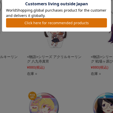
リルキーリン
<物語>シリーズ アクリルキーリン
<物語>シリ
グ 八九寺真宵
グ 戦場ヶ原
¥880
(税込)
¥880
(税込)
在庫 ○
在庫 ○