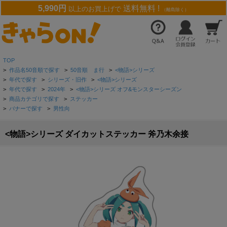
5,990円
送料無料 !
以上のお買上げで
（離島除く）
TOP
>
作品名50音順で探す
>
50音順 ま行
>
<物語>シリーズ
>
年代で探す
>
シリーズ・旧作
>
<物語>シリーズ
>
年代で探す
>
2024年
>
<物語>シリーズ オフ&モンスターシーズン
>
商品カテゴリで探す
>
ステッカー
>
バナーで探す
>
男性向
<物語>シリーズ ダイカットステッカー 斧乃木余接