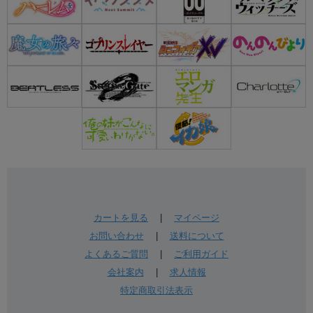
カートを見る
|
マイページ
お問い合わせ
|
送料について
よくあるご質問
|
ご利用ガイド
会社案内
|
求人情報
特定商取引法表示