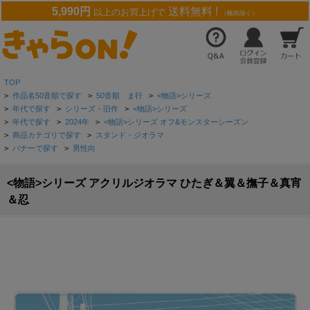
5,990円
送料無料 !
以上のお買上げで
（離島除く）
TOP
>
作品名50音順で探す
>
50音順 ま行
>
<物語>シリーズ
>
年代で探す
>
シリーズ・旧作
>
<物語>シリーズ
>
年代で探す
>
2024年
>
<物語>シリーズ オフ&モンスターシーズン
>
商品カテゴリで探す
>
スタンド・ジオラマ
>
バナーで探す
>
男性向
<物語>シリーズ アクリルジオラマ ひたぎ＆翼＆撫子＆真宵
＆忍