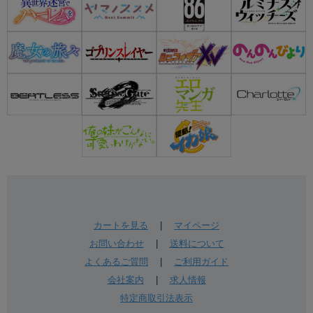
カートを見る
|
マイページ
お問い合わせ
|
送料について
よくあるご質問
|
ご利用ガイド
会社案内
|
求人情報
特定商取引法表示