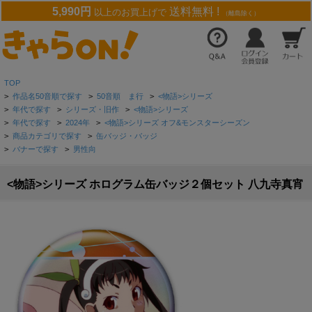
5,990円
送料無料 !
以上のお買上げで
（離島除く）
TOP
>
作品名50音順で探す
>
50音順 ま行
>
<物語>シリーズ
>
年代で探す
>
シリーズ・旧作
>
<物語>シリーズ
>
年代で探す
>
2024年
>
<物語>シリーズ オフ&モンスターシーズン
>
商品カテゴリで探す
>
缶バッジ・バッジ
>
バナーで探す
>
男性向
<物語>シリーズ ホログラム缶バッジ２個セット 八九寺真宵