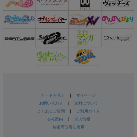
カートを見る
|
マイページ
お問い合わせ
|
送料について
よくあるご質問
|
ご利用ガイド
会社案内
|
求人情報
特定商取引法表示