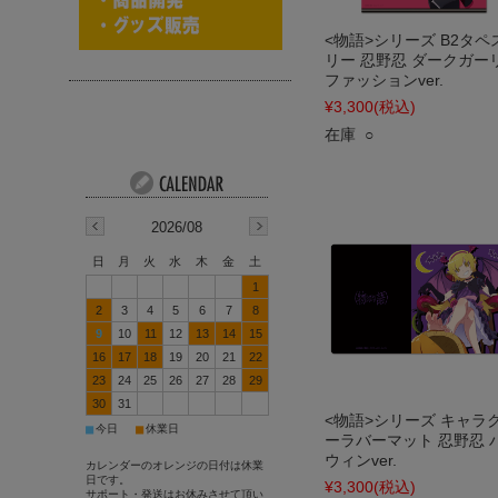
<物語>シリーズ B2タペ
リー 忍野忍 ダークガー
ファッションver.
¥3,300
(税込)
在庫 ○
2026/08
日
月
火
水
木
金
土
1
2
3
4
5
6
7
8
9
10
11
12
13
14
15
16
17
18
19
20
21
22
23
24
25
26
27
28
29
30
31
<物語>シリーズ キャラ
■
■
今日
休業日
ーラバーマット 忍野忍 
ウィンver.
カレンダーのオレンジの日付は休業
日です。
¥3,300
(税込)
サポート・発送はお休みさせて頂い