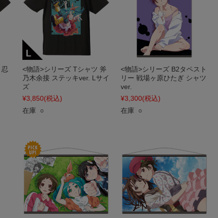
 忍
<物語>シリーズ Tシャツ 斧
<物語>シリーズ B2タペスト
乃木余接 ステッキver. Lサイ
リー 戦場ヶ原ひたぎ シャツ
ズ
ver.
¥3,850
(税込)
¥3,300
(税込)
在庫 ○
在庫 ○