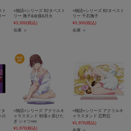
スト
<物語>シリーズ B2タペスト
<物語>シリーズ B2タペスト
リー
リー 撫子&余接&月火
リー 千石撫子
¥3,300
(税込)
¥3,300
(税込)
在庫 ○
在庫 ○
クタ
<物語>シリーズ アクリルキ
<物語>シリーズ アクリルキ
ハロ
ャラスタンド 戦場ヶ原ひた
ャラスタンド 忍野忍
ぎ シャツver.
¥1,870
(税込)
¥1,870
(税込)
在庫 ○