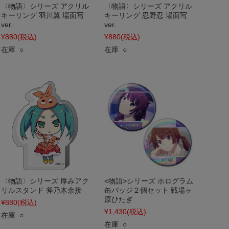
〈物語〉シリーズ アクリル
〈物語〉シリーズ アクリル
キーリング 羽川翼 場面写
キーリング 忍野忍 場面写
ver.
ver.
¥880
(税込)
¥880
(税込)
在庫 ○
在庫 ○
〈物語〉シリーズ 厚みアク
<物語>シリーズ ホログラム
リルスタンド 斧乃木余接
缶バッジ２個セット 戦場ヶ
原ひたぎ
¥880
(税込)
¥1,430
(税込)
在庫 ○
在庫 ○