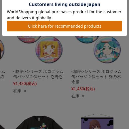
ラム
<物語>シリーズ ホログラム
<物語>シリーズ ホログラム
九寺
缶バッジ２個セット 忍野忍
缶バッジ２個セット 斧乃木
余接
¥1,430
(税込)
¥1,430
(税込)
在庫 ○
在庫 ○