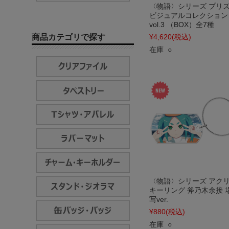
〈物語〉シリーズ プリ
ビジュアルコレクション
vol.3 （BOX）全7種
商品カテゴリで探す
¥4,620
(税込)
在庫 ○
〈物語〉シリーズ アク
キーリング 斧乃木余接 
写ver.
¥880
(税込)
在庫 ○