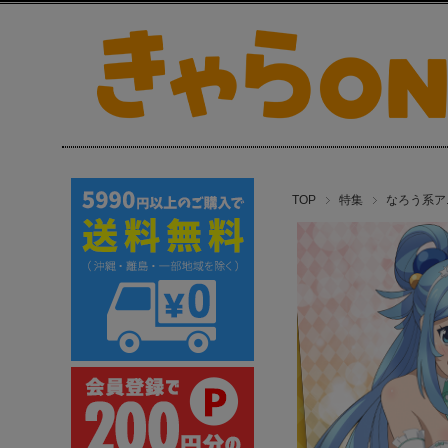
TOP
特集
なろう系ア