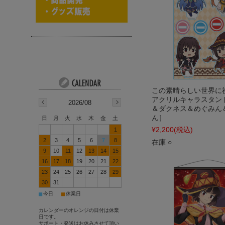
この素晴らしい世界に
アクリルキャラスタン
2026/08
＆ダクネス＆めぐみん
ん］
日
月
火
水
木
金
土
¥2,200
(税込)
1
2
3
4
5
6
7
8
在庫 ○
9
10
11
12
13
14
15
16
17
18
19
20
21
22
23
24
25
26
27
28
29
30
31
■
■
今日
休業日
カレンダーのオレンジの日付は休業
日です。
サポート・発送はお休みさせて頂い