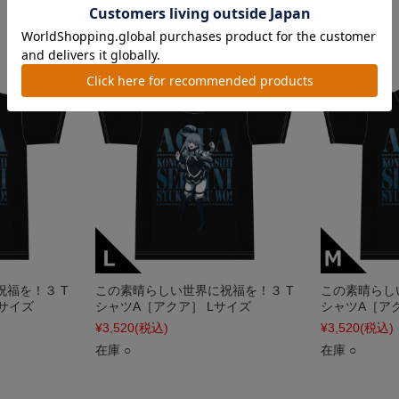
在庫 ○
在庫 ○
福を！３ T
この素晴らしい世界に祝福を！３ T
この素晴らし
Lサイズ
シャツA［アクア］ Lサイズ
シャツA［ア
¥3,520
(税込)
¥3,520
(税込)
在庫 ○
在庫 ○