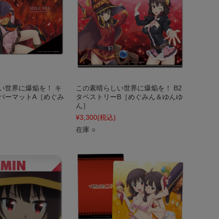
い世界に爆焔を！ キ
この素晴らしい世界に爆焔を！ B2
バーマットA［めぐみ
タペストリーB［めぐみん＆ゆんゆ
ん］
¥3,300
(税込)
在庫 ○