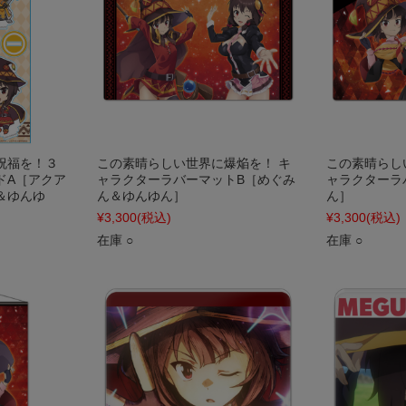
祝福を！３
この素晴らしい世界に爆焔を！ キ
この素晴らし
ドA［アクア
ャラクターラバーマットB［めぐみ
ャラクターラ
＆ゆんゆ
ん＆ゆんゆん］
ん］
¥3,300
(税込)
¥3,300
(税込)
在庫 ○
在庫 ○