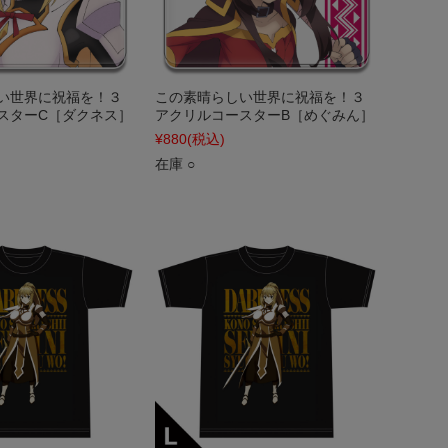
い世界に祝福を！３
この素晴らしい世界に祝福を！３
スターC［ダクネス］
アクリルコースターB［めぐみん］
¥880
(税込)
在庫 ○