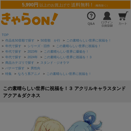
5,990円
送料無料 !
以上のお買上げで
（離島除く）
TOP
>
作品名50音順で探す
>
50音順 か行
>
この素晴らしい世界に祝福を！
>
年代で探す
>
シリーズ・旧作
>
この素晴らしい世界に祝福を！
>
年代で探す
>
2023年
>
この素晴らしい世界に爆焔を！
>
年代で探す
>
2024年
>
この素晴らしい世界に祝福を！３
>
商品カテゴリで探す
>
スタンド・ジオラマ
>
バナーで探す
>
男性向
>
特集
>
なろう系アニメ
>
この素晴らしい世界に祝福を！
この素晴らしい世界に祝福を！３ アクリルキャラスタンド
アクア＆ダクネス