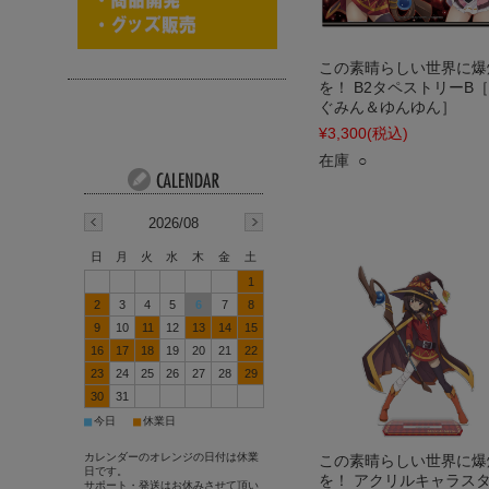
この素晴らしい世界に爆
を！ B2タペストリーB
ぐみん＆ゆんゆん］
¥3,300
(税込)
在庫 ○
2026/08
日
月
火
水
木
金
土
1
2
3
4
5
6
7
8
9
10
11
12
13
14
15
16
17
18
19
20
21
22
23
24
25
26
27
28
29
30
31
■
■
今日
休業日
カレンダーのオレンジの日付は休業
この素晴らしい世界に爆
日です。
を！ アクリルキャラス
サポート・発送はお休みさせて頂い