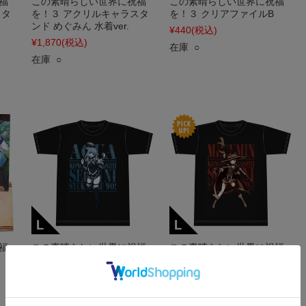
福
この素晴らしい世界に祝福
この素晴らしい世界に祝福
スタ
を！３ アクリルキャラスタ
を！３ クリアファイルB
ンド めぐみん 水着ver.
¥440
(税込)
¥1,870
(税込)
在庫 ○
在庫 ○
福
この素晴らしい世界に祝福
この素晴らしい世界に祝福
を！３ TシャツA［アクア］
を！３ TシャツB［めぐみ
Lサイズ
ん］ Lサイズ
¥3,520
(税込)
¥3,520
(税込)
在庫 ○
在庫 ○