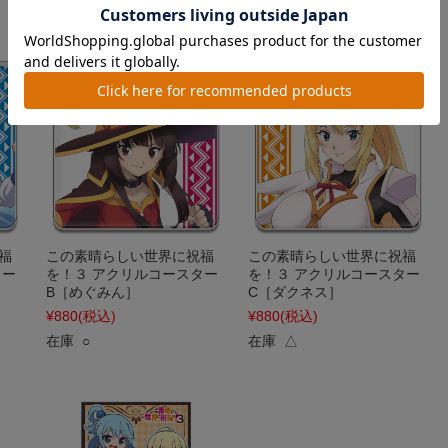
福
この素晴らしい世界に祝福
この素晴らしい世界に祝福
ター
を！３ アクリルコースター
を！３ アクリルコースター
B［めぐみん］
C［ダクネス］
¥880
(税込)
¥880
(税込)
在庫 ○
在庫 △