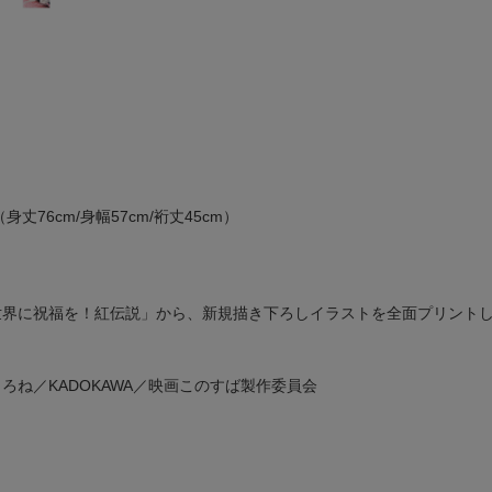
丈76cm/身幅57cm/裄丈45cm）
世界に祝福を！紅伝説」から、新規描き下ろしイラストを全面プリントし
嶋くろね／KADOKAWA／映画このすば製作委員会