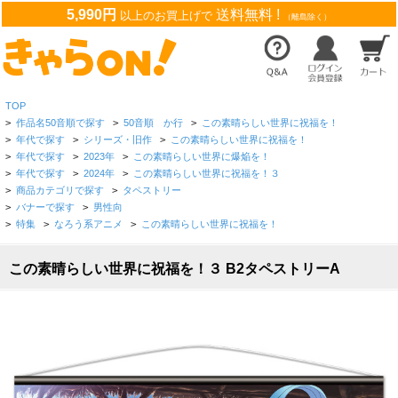
5,990円
送料無料 !
以上のお買上げで
（離島除く）
TOP
>
作品名50音順で探す
>
50音順 か行
>
この素晴らしい世界に祝福を！
>
年代で探す
>
シリーズ・旧作
>
この素晴らしい世界に祝福を！
>
年代で探す
>
2023年
>
この素晴らしい世界に爆焔を！
>
年代で探す
>
2024年
>
この素晴らしい世界に祝福を！３
>
商品カテゴリで探す
>
タペストリー
>
バナーで探す
>
男性向
>
特集
>
なろう系アニメ
>
この素晴らしい世界に祝福を！
この素晴らしい世界に祝福を！３ B2タペストリーA