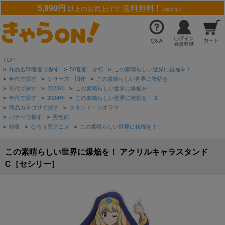
5,990円
送料無料 !
以上のお買上げで
（離島除く）
TOP
>
作品名50音順で探す
>
50音順 か行
>
この素晴らしい世界に祝福を！
>
年代で探す
>
シリーズ・旧作
>
この素晴らしい世界に祝福を！
>
年代で探す
>
2023年
>
この素晴らしい世界に爆焔を！
>
年代で探す
>
2024年
>
この素晴らしい世界に祝福を！３
>
商品カテゴリで探す
>
スタンド・ジオラマ
>
バナーで探す
>
男性向
>
特集
>
なろう系アニメ
>
この素晴らしい世界に祝福を！
この素晴らしい世界に爆焔を！ アクリルキャラスタンド
C［セシリー］