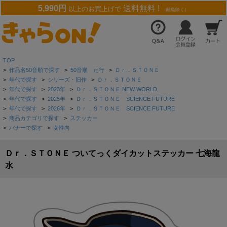
5,990円
送料無料 !
以上のお買上げで
（離島除く）
TOP
>
作品名50音順で探す
>
50音順 た行
>
Ｄｒ．ＳＴＯＮＥ
>
年代で探す
>
シリーズ・旧作
>
Ｄｒ．ＳＴＯＮＥ
>
年代で探す
>
2023年
>
Ｄｒ．ＳＴＯＮＥ NEW WORLD
>
年代で探す
>
2025年
>
Ｄｒ．ＳＴＯＮＥ SCIENCE FUTURE
>
年代で探す
>
2026年
>
Ｄｒ．ＳＴＯＮＥ SCIENCE FUTURE
>
商品カテゴリで探す
>
ステッカー
>
バナーで探す
>
女性向
Ｄｒ．ＳＴＯＮＥ ついてっくダイカットステッカー 七海龍
水